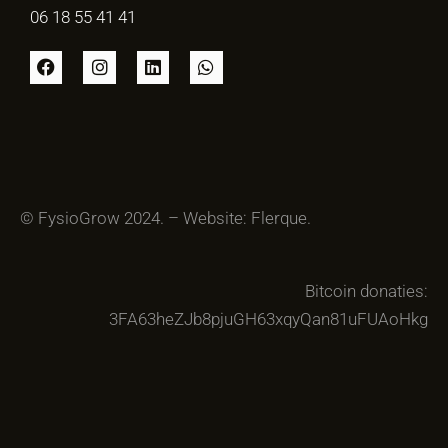
06 18 55 41 41
© FysioGrow 2024. –
Website
:
Flerque.
Bitcoin donaties:
3FA63heZJb8pjuGH63xqyQan81uFUAoHkg